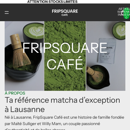
ATTENTION STOCKS LIMITÉS
ATTENTION STOCKS LIMITÉS
ARTIKEL
WARENK
INSGESA
0
FRIPSQUARE
CAFÉ
À PROPOS
Ta référence matcha d’exception
à Lausanne
Né à Lausanne, FripSquare Café est une histoire de famille fondée
par Maïté Sulliger et Willy Mam, un couple passionné